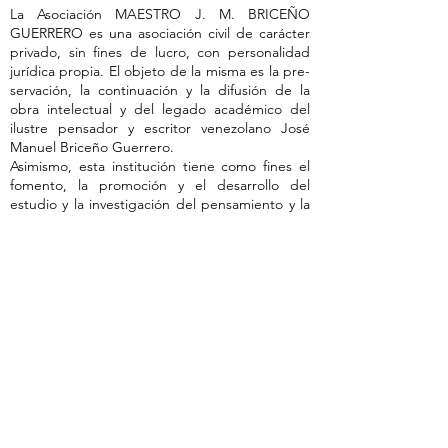
La Asociación MAESTRO J. M. BRICEÑO
GUERRERO es una asociación civil de carác­ter
privado, sin fines de lucro, con personalidad
jurídica propia. El objeto de la misma es la pre­
servación, la continuación y la difusión de la
obra intelectual y del legado académico del
ilustre pen­sador y escritor venezolano José
Manuel Briceño Guerrero.
Asimismo, esta institución tiene como fines el
fomento, la promoción y el desarrollo del
estudio y la investigación del pensamiento y la
identidad latinoamericanos; de las lenguas anti­
guas y modernas; de las artes y de todas las
acti­vidades creadoras del espíritu humano,
especial­mente de las relacionadas con América
Latina.
LEER MÁS
Dirección de la asociación