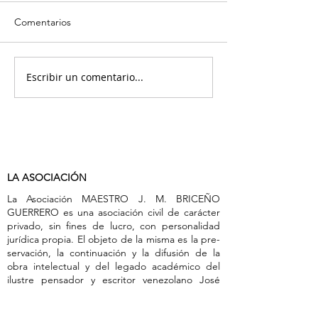
Comentarios
Escribir un comentario...
LA ASOCIACIÓN
La Asociación MAESTRO J. M. BRICEÑO
GUERRERO es una asociación civil de carác­ter
privado, sin fines de lucro, con personalidad
jurídica propia. El objeto de la misma es la pre­
servación, la continuación y la difusión de la
obra intelectual y del legado académico del
ilustre pen­sador y escritor venezolano José
Manuel Briceño Guerrero.
Asimismo, esta institución tiene como fines el