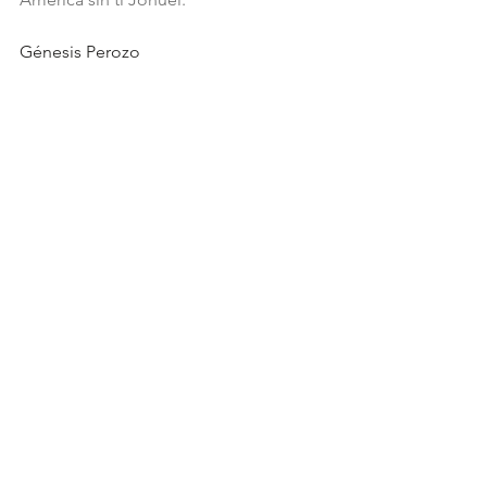
Génesis Perozo
Postales de Daniel González Dueñas en 