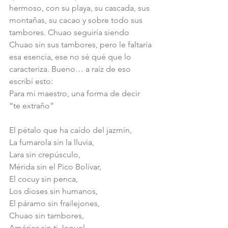
hermoso, con su playa, su cascada, sus 
montañas, su cacao y sobre todo sus 
tambores. Chuao seguiría siendo 
Chuao sin sus tambores, pero le faltaría 
esa esencia, ese no sé qué que lo 
caracteriza. Bueno… a raíz de eso 
escribí esto:
Para mi maestro, una forma de decir 
“te extraño”
El pétalo que ha caído del jazmín,
La fumarola sin la lluvia,
Lara sin crepúsculo,
Mérida sin el Pico Bolívar,
El cocuy sin penca,
Los dioses sin humanos,
El páramo sin frailejones,
Chuao sin tambores,
América sin ti Jonuel.