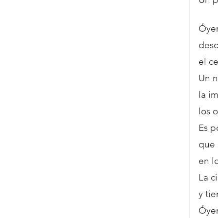
Óyem
desd
el c
Un n
la i
los 
Es p
que 
en lo
La c
y ti
Óye