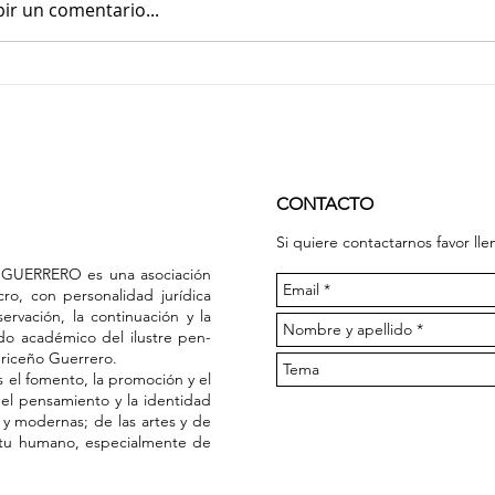
bir un comentario...
CONTACTO
Si quiere contactarnos favor llen
GUERRERO es una asociación
ucro, con personalidad jurídica
ervación, la continuación y la
ado académico del ilustre pen­
Briceño Guerrero.
s el fomento, la promoción y el
 del pensamiento y la identidad
s y modernas; de las artes y de
ritu humano, especial­mente de