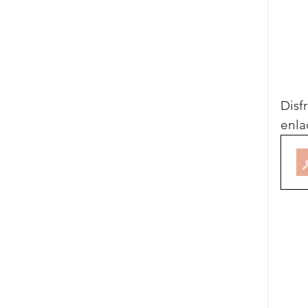
Disf
enla