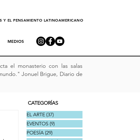
AS Y EL PENSAMIENTO LATINOAMERICANO
MEDIOS
ta el monasterio con las salas
mundo." Jonuel Brigue, Diario de
CATEGORÍAS
EL ARTE
(37)
37 entradas
EVENTOS
(9)
9 entradas
POESÍA
(29)
29 entradas