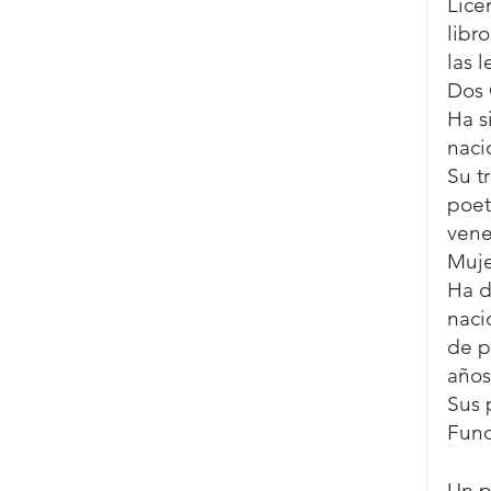
Lice
libr
las 
Dos 
Ha s
naci
Su t
poet
vene
Muje
Ha d
naci
de p
años
Sus 
Fund
Un p