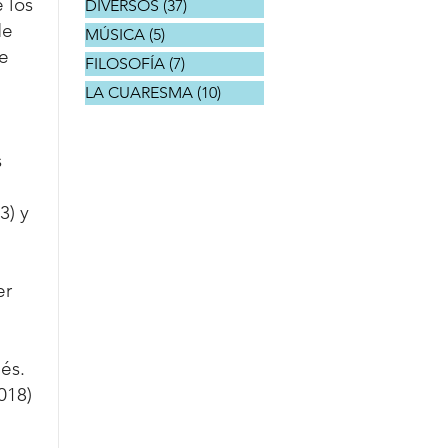
 los 
DIVERSOS
(37)
37 entradas
de 
MÚSICA
(5)
5 entradas
e 
FILOSOFÍA
(7)
7 entradas
LA CUARESMA
(10)
10 entradas
 
) y 
er 
és.
018)