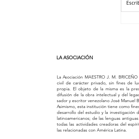
Escri
LA ASOCIACIÓN
La Asociación MAESTRO J. M. BRICEÑO 
civil de carác­ter privado, sin fines de l
propia. El objeto de la misma es la pre­s
difusión de la obra intelectual y del leg
sador y escritor venezolano José Manuel 
Asimismo, esta institución tiene como fine
desarrollo del estudio y la investigación
latinoamericanos; de las lenguas anti­gua
todas las acti­vidades creadoras del espí
las relacionadas con América Latina.