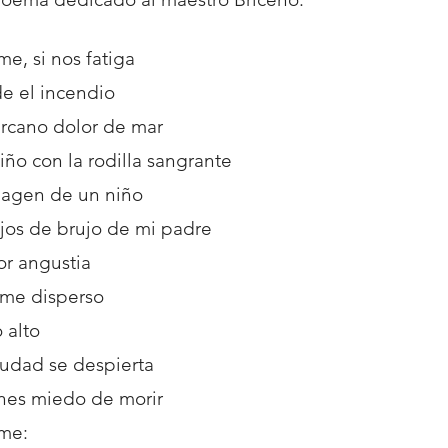
e, si nos fatiga
e el incendio
ercano dolor de mar
iño con la rodilla sangrante
magen de un niño
ojos de brujo de mi padre
or angustia
me disperso
 alto
iudad se despierta
enes miedo de morir
me: