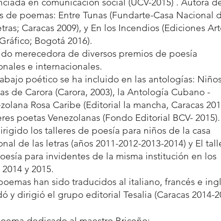
nciada en comunicación social (UCV-2015) . Autora de
os de poemas: Entre Tunas (Fundarte-Casa Nacional 
letras; Caracas 2009), y En los Incendios (Ediciones Art
Gráfico; Bogotá 2016).
ido merecedora de diversos premios de poesía 
onales e internacionales.
rabajo poético se ha incluido en las antologías: Niños
as de Carora (Carora, 2003), la Antología Cubano - 
zolana Rosa Caribe (Editorial la mancha, Caracas 2013
res poetas Venezolanas (Fondo Editorial BCV- 2015).
irigido los talleres de poesía para niños de la casa 
onal de las letras (años 2011-2012-2013-2014) y El tall
oesía para invidentes de la misma institución en los 
 2014 y 2015.
poemas han sido traducidos al italiano, francés e ingl
ó y dirigió el grupo editorial Tesalia (Caracas 2014-2
oema dedicado al maestro Briceño: