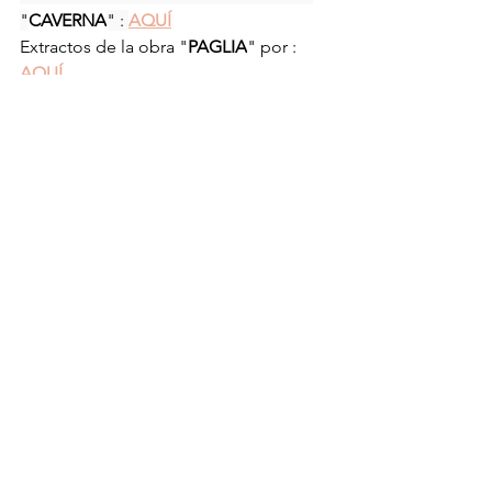
"
CAVERNA
" : 
AQUÍ
Extractos de la obra "
PAGLIA
" por : 
AQUÍ
Si les tienta averiguar o compartir 
información
 sobre la 
Universidad 
Folkwang de las Artes
, les dejo el sitio 
web : 
AQUÍ
Les recomiendo el hashtag 
#teatrofisico
 y la cuenta de instagram 
@fundacionandroginos
.
EL ARTE