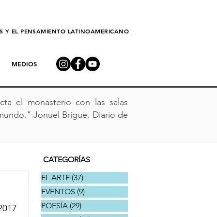
AS Y EL PENSAMIENTO LATINOAMERICANO
MEDIOS
ta el monasterio con las salas
mundo." Jonuel Brigue, Diario de
CATEGORÍAS
EL ARTE
(37)
37 entradas
EVENTOS
(9)
9 entradas
POESÍA
(29)
29 entradas
2017 