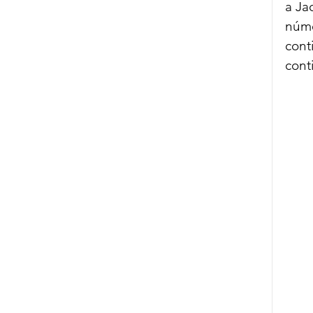
a Ja
núme
conti
cont