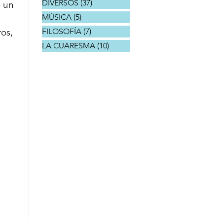
DIVERSOS
(37)
37 entradas
 un 
MÚSICA
(5)
5 entradas
 
os, 
FILOSOFÍA
(7)
7 entradas
LA CUARESMA
(10)
10 entradas