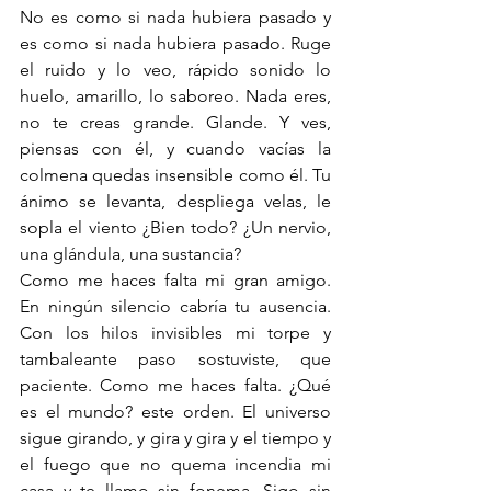
No es como si nada hubiera pasado y 
es como si nada hubiera pasado. Ruge 
el ruido y lo veo, rápido sonido lo 
huelo, amarillo, lo saboreo. Nada eres, 
no te creas grande. Glande. Y ves, 
piensas con él, y cuando vacías la 
colmena quedas insensible como él. Tu 
ánimo se levanta, despliega velas, le 
sopla el viento ¿Bien todo? ¿Un nervio, 
una glándula, una sustancia? 
Como me haces falta mi gran amigo. 
En ningún silencio cabría tu ausencia. 
Con los hilos invisibles mi torpe y 
tambaleante paso sostuviste, que 
paciente. Como me haces falta. ¿Qué 
es el mundo? este orden. El universo 
sigue girando, y gira y gira y el tiempo y 
el fuego que no quema incendia mi 
casa y te llamo sin fonema. Sigo sin 