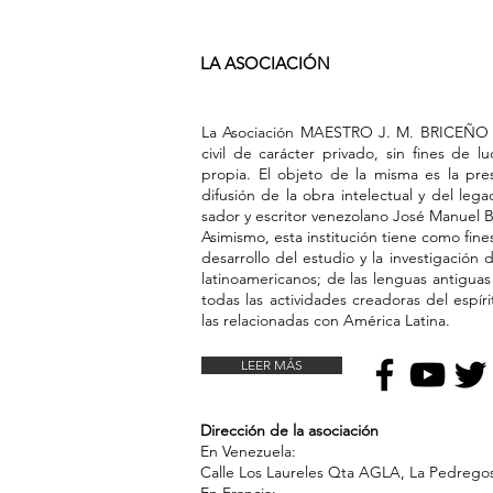
LA ASOCIACIÓN
La Asociación MAESTRO J. M. BRICEÑO 
civil de carác­ter privado, sin fines de l
propia. El objeto de la misma es la pre­s
difusión de la obra intelectual y del leg
sador y escritor venezolano José Manuel 
Asimismo, esta institución tiene como fine
desarrollo del estudio y la investigación
latinoamericanos; de las lenguas anti­gua
todas las acti­vidades creadoras del espí
las relacionadas con América Latina.
LEER MÁS
Dirección de la asociación
En Venezuela:
Calle Los Laureles Qta AGLA, La Pedrego
En Francia: