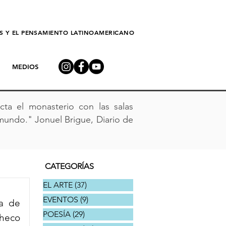
AS Y EL PENSAMIENTO LATINOAMERICANO
MEDIOS
ta el monasterio con las salas
mundo." Jonuel Brigue, Diario de
CATEGORÍAS
EL ARTE
(37)
37 entradas
EVENTOS
(9)
9 entradas
a de 
POESÍA
(29)
29 entradas
heco 