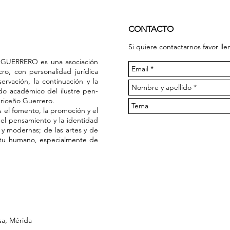
CONTACTO
Si quiere contactarnos favor llen
GUERRERO es una asociación
ucro, con personalidad jurídica
ervación, la continuación y la
ado académico del ilustre pen­
Briceño Guerrero.
s el fomento, la promoción y el
 del pensamiento y la identidad
s y modernas; de las artes y de
ritu humano, especial­mente de
sa, Mérida