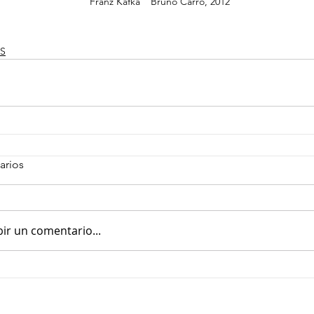
“Franz Kafka”  Bruno Carro, 2012
S
arios
bir un comentario...