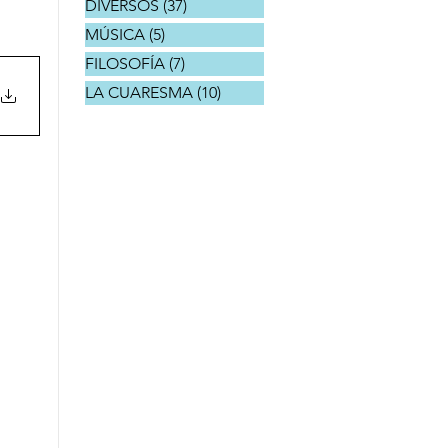
DIVERSOS
(37)
37 entradas
MÚSICA
(5)
5 entradas
FILOSOFÍA
(7)
7 entradas
LA CUARESMA
(10)
10 entradas