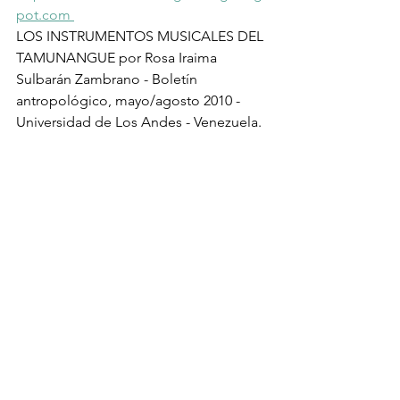
pot.com 
LOS INSTRUMENTOS MUSICALES DEL 
TAMUNANGUE por Rosa Iraima 
Sulbarán Zambrano - Boletín 
antropológico, mayo/agosto 2010 - 
Universidad de Los Andes - Venezuela.
María Lovera Hernández 
@marialoverah
Junio de 2023
Presentamos también fotos del 
Tamunangue tomadas por Jesús Eloy 
Da Silva Lovera: